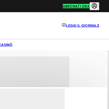
ABBONATI ORA
LEGGI IL GIORNALE
CASINÒ