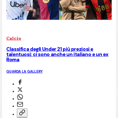
Calcio
Classifica degli Under 21 più preziosi e
talentuosi: ci sono anche un italiano e un ex
Roma
GUARDA LA GALLERY