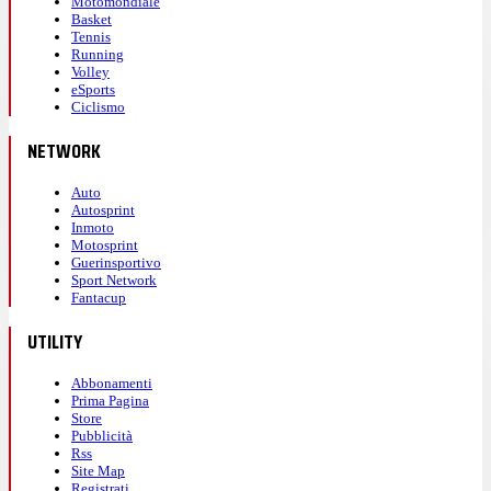
Motomondiale
Basket
Tennis
Running
Volley
eSports
Ciclismo
NETWORK
Auto
Autosprint
Inmoto
Motosprint
Guerinsportivo
Sport Network
Fantacup
UTILITY
Abbonamenti
Prima Pagina
Store
Pubblicità
Rss
Site Map
Registrati