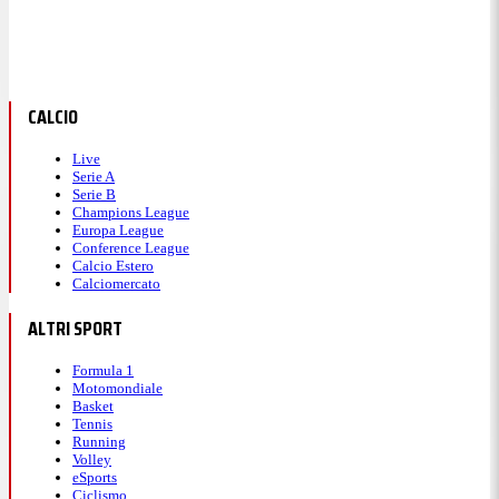
CALCIO
Live
Serie A
Serie B
Champions League
Europa League
Conference League
Calcio Estero
Calciomercato
ALTRI SPORT
Formula 1
Motomondiale
Basket
Tennis
Running
Volley
eSports
Ciclismo