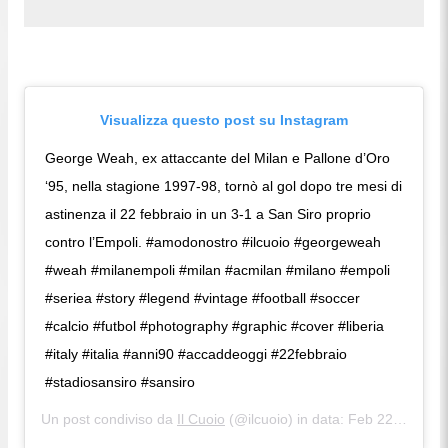
Visualizza questo post su Instagram
George Weah, ex attaccante del Milan e Pallone d’Oro
‘95, nella stagione 1997-98, tornò al gol dopo tre mesi di
astinenza il 22 febbraio in un 3-1 a San Siro proprio
contro l’Empoli. #amodonostro #ilcuoio #georgeweah
#weah #milanempoli #milan #acmilan #milano #empoli
#seriea #story #legend #vintage #football #soccer
#calcio #futbol #photography #graphic #cover #liberia
#italy #italia #anni90 #accaddeoggi #22febbraio
#stadiosansiro #sansiro
Un post condiviso da
Il Cuoio
(@ilcuoio) in data: Feb 22, 2019 at 3:28 PST