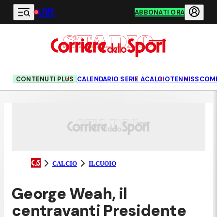
LIVE
Vai al contenuto principale
ABBONATI ORA
CONTENUTI PLUS
CALENDARIO SERIE A
CALCIO
TENNIS
SCOM
CALCIO
ILCUOIO
George Weah, il
centravanti Presidente