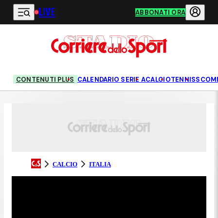
LIVE
Vai al contenuto principale
ABBONATI ORA
CONTENUTI PLUS
CALENDARIO SERIE A
CALCIO
TENNIS
SCOM
CALCIO
ITALIA