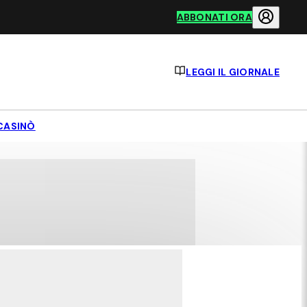
ABBONATI ORA
LEGGI IL GIORNALE
CASINÒ