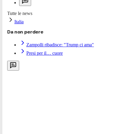
Tutte le news
Italia
Da non perdere
Zampolli ribadisce: "Trump ci ama"
Presi per il… cuore