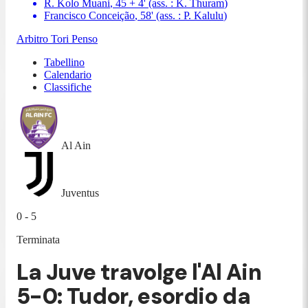
R. Kolo Muani
,
45 + 4
'
(ass. :
K. Thuram
)
Francisco Conceição
,
58
'
(ass. :
P. Kalulu
)
Arbitro
Tori Penso
Tabellino
Calendario
Classifiche
Al Ain
Juventus
0 - 5
Terminata
La Juve travolge l'Al Ain
5-0: Tudor, esordio da