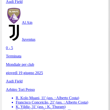
Audi Field
Al Ain
Juventus
0 - 5
Terminata
Mondiale per club
giovedì 19 giugno 2025
Audi Field
Arbitro
Tori Penso
R. Kolo Muani
,
11
'
(ass. :
Alberto Costa
)
Francisco Conceição
,
21
'
(ass. :
Alberto Costa
)
K. Yildiz
,
31
'
(ass. :
K. Thuram
)