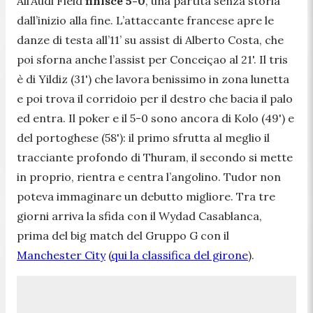
All’Audi Field
finisce 5-0
, una partita senza storia
dall’inizio alla fine. L’attaccante francese apre le
danze di testa all’11’ su assist di Alberto Costa, che
poi sforna anche l’assist per Conceiçao al 21'. Il tris
è di Yildiz (31') che lavora benissimo in zona lunetta
e poi trova il corridoio per il destro che bacia il palo
ed entra. Il poker e il 5-0 sono ancora di Kolo (49') e
del portoghese (58'): il primo sfrutta al meglio il
tracciante profondo di Thuram, il secondo si mette
in proprio, rientra e centra l’angolino. Tudor non
poteva immaginare un debutto migliore. Tra tre
giorni arriva la sfida con il Wydad Casablanca,
prima del big match del Gruppo G con il
Manchester City
(
qui la classifica del girone
).