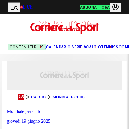
LIVE
Vai al contenuto principale
ABBONATI ORA
CONTENUTI PLUS
CALENDARIO SERIE A
CALCIO
TENNIS
SCOM
CALCIO
MONDIALE CLUB
Mondiale per club
giovedì 19 giugno 2025