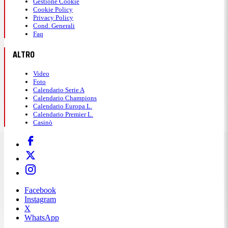
Gestione Cookie
tutto il tridente.
Cookie Policy
Privacy Policy
Cond. Generali
Faq
3:53
ALTRO
45'+4' - Doppietta di Kolo Muani,
Video
Foto
la Juve dilaga!
Calendario Serie A
Calendario Champions
Calendario Europa L.
Calendario Premier L.
Nel quarto minuto di recupero un tracciante di
Casinò
Thuram pesca perfettamente in profondità Kolo
Muani che prima controlla molto bene e poi con
l'esterno infila sul secondo palo ancora Rui Patricio.
La Juve dilaga.
Facebook
Instagram
X
3:42
WhatsApp