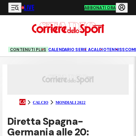
LIVE
Vai al contenuto principale
ABBONATI ORA
CONTENUTI PLUS
CALENDARIO SERIE A
CALCIO
TENNIS
SCOM
CALCIO
MONDIALI 2022
Diretta Spagna-
Germania alle 20: