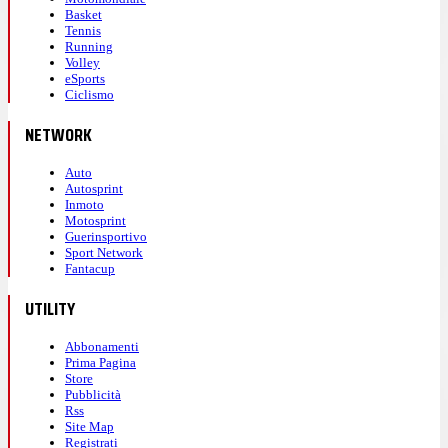
Basket
Tennis
Running
Volley
eSports
Ciclismo
NETWORK
Auto
Autosprint
Inmoto
Motosprint
Guerinsportivo
Sport Network
Fantacup
UTILITY
Abbonamenti
Prima Pagina
Store
Pubblicità
Rss
Site Map
Registrati