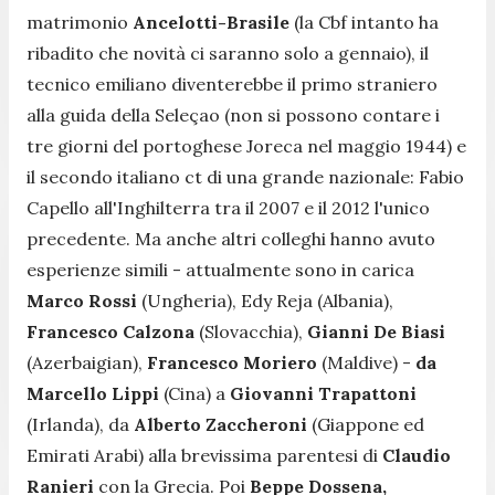
matrimonio
Ancelotti-Brasile
(la Cbf intanto ha
ribadito che novità ci saranno solo a gennaio), il
tecnico emiliano diventerebbe il primo straniero
alla guida della Seleçao (non si possono contare i
tre giorni del portoghese Joreca nel maggio 1944) e
il secondo italiano ct di una grande nazionale: Fabio
Capello all'Inghilterra tra il 2007 e il 2012 l'unico
precedente. Ma anche altri colleghi hanno avuto
esperienze simili - attualmente sono in carica
Marco Rossi
(Ungheria), Edy Reja (Albania),
Francesco Calzona
(Slovacchia),
Gianni De Biasi
(Azerbaigian),
Francesco Moriero
(Maldive) -
da
Marcello Lippi
(Cina) a
Giovanni Trapattoni
(Irlanda), da
Alberto Zaccheroni
(Giappone ed
Emirati Arabi) alla brevissima parentesi di
Claudio
Ranieri
con la Grecia. Poi
Beppe Dossena,