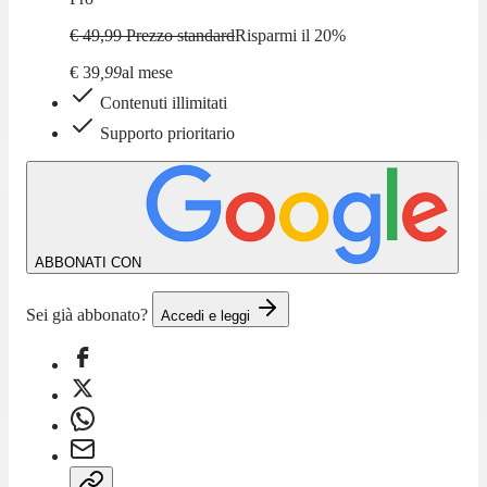
€ 49,99
Prezzo standard
Risparmi il
20
%
€
39
,
99
al mese
Contenuti illimitati
Supporto prioritario
ABBONATI CON
Sei già abbonato?
Accedi e leggi