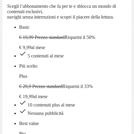
Scegli l’abbonamento che fa per te e sblocca un mondo di
contenuti esclusivi,
navighi senza interruzioni e scopri il piacere della lettura.
Basic
€ 19,99
Prezzo standard
Risparmi il
50
%
€
9
,
99
al mese
5 contenuti al mese
Più scelto
Plus
€ 29,9
Prezzo standard
Risparmi il
33
%
€
19
,
99
al mese
10 contenuti plus al mese
Nessuna pubblicità
Best value
Pro