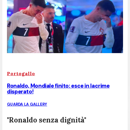
Portogallo
Ronaldo, Mondiale finito: esce in lacrime
disperato!
GUARDA LA GALLERY
"Ronaldo senza dignità"