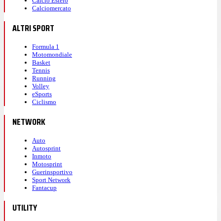
Calcio Estero
Calciomercato
ALTRI SPORT
Formula 1
Motomondiale
Basket
Tennis
Running
Volley
eSports
Ciclismo
NETWORK
Auto
Autosprint
Inmoto
Motosprint
Guerinsportivo
Sport Network
Fantacup
UTILITY