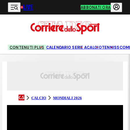
LIVE
Vai al contenuto principale
ABBONATI ORA
CONTENUTI PLUS
CALENDARIO SERIE A
CALCIO
TENNIS
SCOM
CALCIO
MONDIALI 2026