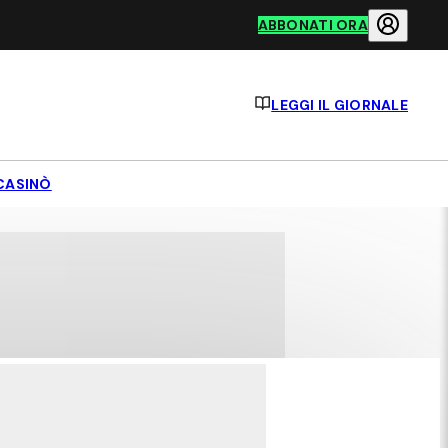
ABBONATI ORA
LEGGI IL GIORNALE
CASINÒ