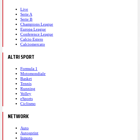
Live
Serie A
Serie B
Champions League
Europa League
Conference League
Calcio Estero
Calciomercato
ALTRI SPORT
Formula 1
Motomondiale
Basket
Tennis
Running
Volley
eSports
Ciclismo
NETWORK
Auto
Autosprint
Inmoto