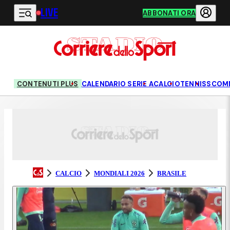
LIVE
Vai al contenuto principale
ABBONATI ORA
CONTENUTI PLUS
CALENDARIO SERIE A
CALCIO
TENNIS
SCOM
CALCIO
MONDIALI 2026
BRASILE