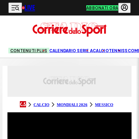
LIVE
Vai al contenuto principale
ABBONATI ORA
CONTENUTI PLUS
CALENDARIO SERIE A
CALCIO
TENNIS
SCOM
CALCIO
MONDIALI 2026
MESSICO