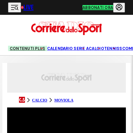
LIVE
Vai al contenuto principale
ABBONATI ORA
CONTENUTI PLUS
CALENDARIO SERIE A
CALCIO
TENNIS
SCOM
CALCIO
MOVIOLA