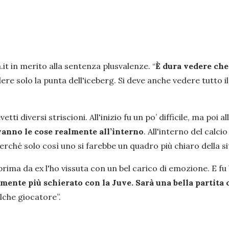
.it in merito alla sentenza plusvalenze.
“
È dura vedere che
ere solo la punta dell'iceberg. Si deve anche vedere tutto i
vetti diversi striscioni. All'inizio fu un po’ difficile, ma poi al
 vanno le cose realmente all’interno
. All'interno del calc
erché solo così uno si farebbe un quadro più chiaro della s
prima da ex l'ho vissuta con un bel carico di emozione. E fu b
mente più schierato con la Juve. Sarà una bella partit
lche giocatore”.