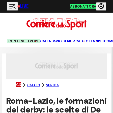
LIVE
Vai al contenuto principale
ABBONATI ORA
CONTENUTI PLUS
CALENDARIO SERIE A
CALCIO
TENNIS
SCOM
CALCIO
SERIE A
Roma-Lazio, le formazioni
del derby: le scelte di De