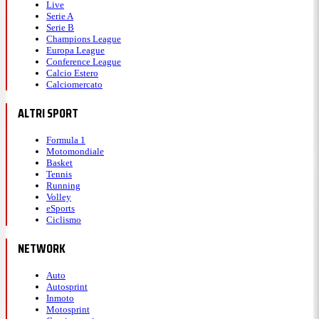
Live
Serie A
Serie B
Champions League
Europa League
Conference League
Calcio Estero
Calciomercato
ALTRI SPORT
Formula 1
Motomondiale
Basket
Tennis
Running
Volley
eSports
Ciclismo
NETWORK
Auto
Autosprint
Inmoto
Motosprint