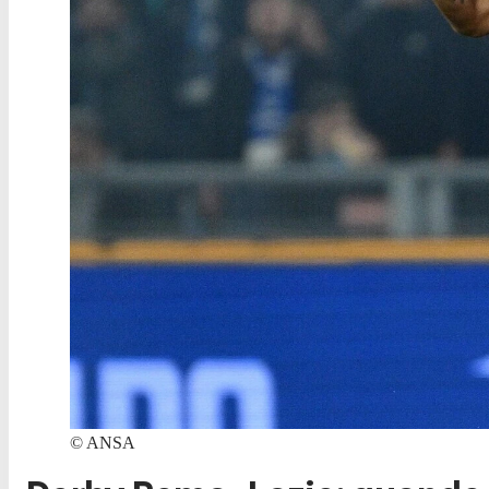
©
ANSA