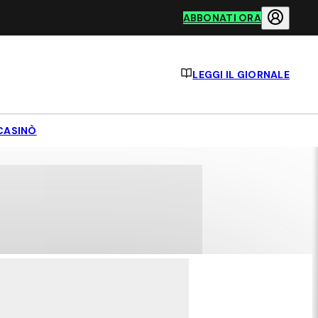
ABBONATI ORA
LEGGI IL GIORNALE
CASINÒ