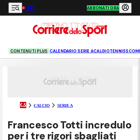
LIVE
Vai al contenuto principale
ABBONATI ORA
CONTENUTI PLUS
CALENDARIO SERIE A
CALCIO
TENNIS
SCOM
CALCIO
SERIE A
Francesco Totti incredulo
per i tre rigori sbagliati