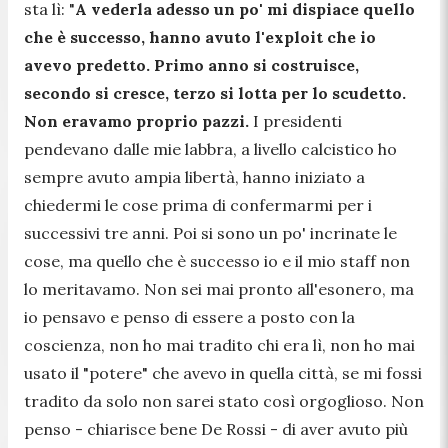
sta lì: "
A vederla adesso un po' mi dispiace quello
che è successo, hanno avuto l'exploit che io
avevo predetto. Primo anno si costruisce,
secondo si cresce, terzo si lotta per lo scudetto.
Non eravamo proprio pazzi.
I presidenti
pendevano dalle mie labbra, a livello calcistico ho
sempre avuto ampia libertà, hanno iniziato a
chiedermi le cose prima di confermarmi per i
successivi tre anni. Poi si sono un po' incrinate le
cose, ma quello che è successo io e il mio staff non
lo meritavamo. Non sei mai pronto all'esonero, ma
io pensavo e penso di essere a posto con la
coscienza, non ho mai tradito chi era lì, non ho mai
usato il "potere" che avevo in quella città, se mi fossi
tradito da solo non sarei stato così orgoglioso. Non
penso
- chiarisce bene De Rossi -
di aver avuto più