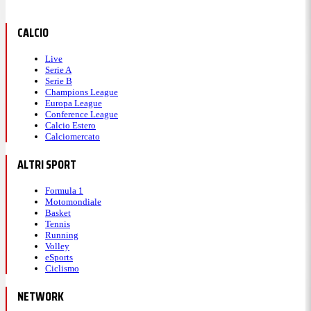
CALCIO
Live
Serie A
Serie B
Champions League
Europa League
Conference League
Calcio Estero
Calciomercato
ALTRI SPORT
Formula 1
Motomondiale
Basket
Tennis
Running
Volley
eSports
Ciclismo
NETWORK