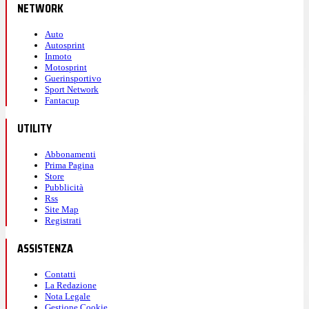
NETWORK
Auto
Autosprint
Inmoto
Motosprint
Guerinsportivo
Sport Network
Fantacup
UTILITY
Abbonamenti
Prima Pagina
Store
Pubblicità
Rss
Site Map
Registrati
ASSISTENZA
Contatti
La Redazione
Nota Legale
Gestione Cookie