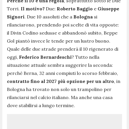
Perché il 10 è una regola
, soprattutto sotto le Due
Torri.
Il motivo?
Due:
Roberto Baggio
e
Giuseppe
Signori
. Due 10 assoluti che a
Bologna
si
rilanciarono, prendendo poi scelte di vita opposte:
il Divin Codino sedusse e abbandonò subito, Beppe
Gol piantò invece le tende per un lustro buono.
Quale delle due strade prenderà il 10 rigenerato di
oggi,
Federico Bernardeschi
? Tutto nella
situazione attuale sembra suggerire la seconda:
perché Berna, 32 anni compiuti lo scorso febbraio,
contratto fino al 2027 più opzione per un altro
, in
Bologna ha trovato non solo un trampolino per
rilanciarsi nel calcio italiano. Ma anche una casa
dove stabilirsi a lungo termine.