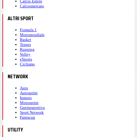
Calcio Estero
Calciomercato
ALTRI SPORT
Formula 1
Motomondiale
Basket
Tennis
Running
Volley
eSports
Ciclismo
NETWORK
Auto
Autosprint
Inmoto
Motosprint
Guerinsportivo
Sport Network
Fantacup
UTILITY