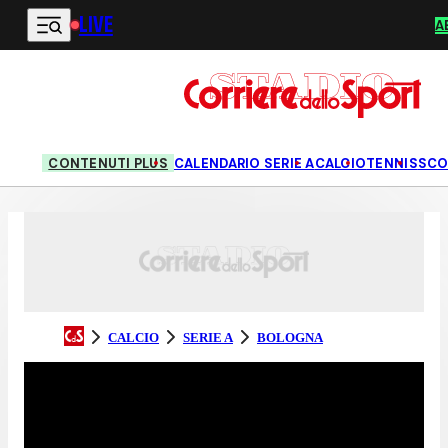
LIVE
Vai al contenuto principale
A
CONTENUTI PLUS
CALENDARIO SERIE A
CALCIO
TENNIS
SCO
CALCIO
SERIE A
BOLOGNA