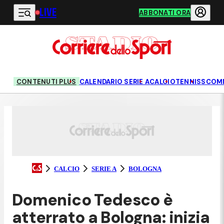
LIVE
Vai al contenuto principale
ABBONATI ORA
CONTENUTI PLUS
CALENDARIO SERIE A
CALCIO
TENNIS
SCOM
CALCIO
SERIE A
BOLOGNA
Domenico Tedesco è
atterrato a Bologna: inizia