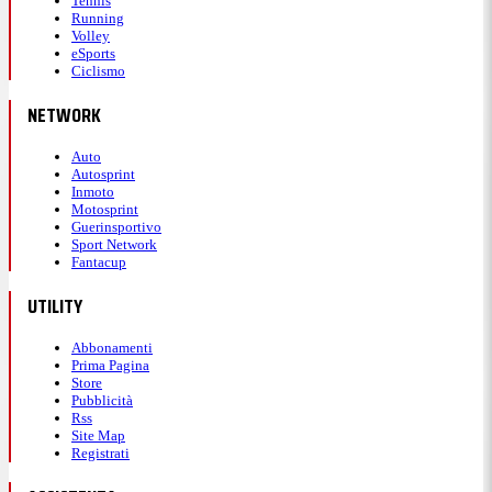
Tennis
Running
Volley
eSports
Ciclismo
NETWORK
Auto
Autosprint
Inmoto
Motosprint
Guerinsportivo
Sport Network
Fantacup
UTILITY
Abbonamenti
Prima Pagina
Store
Pubblicità
Rss
Site Map
Registrati