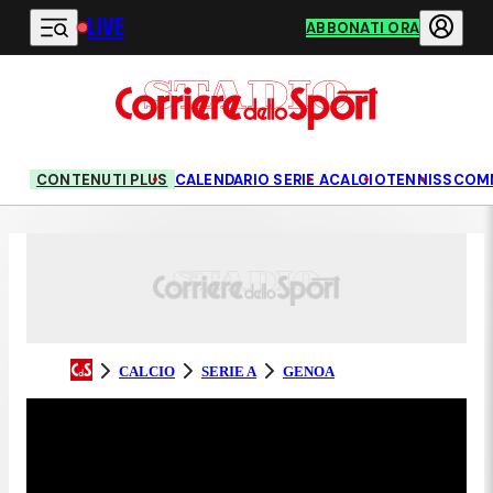
LIVE
Vai al contenuto principale
ABBONATI ORA
CONTENUTI PLUS
CALENDARIO SERIE A
CALCIO
TENNIS
SCOM
CALCIO
SERIE A
GENOA