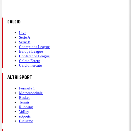
CALCIO
Live
Serie A
Serie B
Champions League
Europa League
Conference League
Calcio Estero
Calciomercato
ALTRI SPORT
Formula 1
Motomondiale
Basket
Tennis
Running
Volley
eSports
Ciclismo