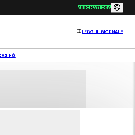
ABBONATI ORA
LEGGI IL GIORNALE
CASINÒ