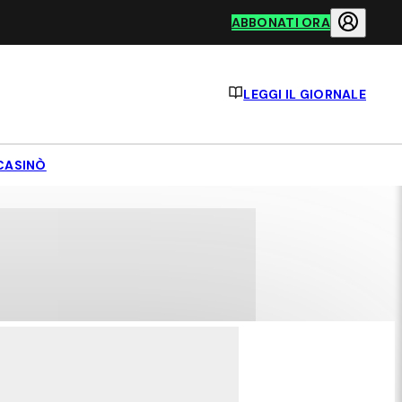
ABBONATI ORA
LEGGI IL GIORNALE
CASINÒ