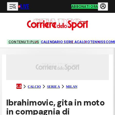
LIVE
Vai al contenuto principale
ABBONATI ORA
CONTENUTI PLUS
CALENDARIO SERIE A
CALCIO
TENNIS
SCOM
CALCIO
SERIE A
MILAN
Ibrahimovic, gita in moto
in compagnia di