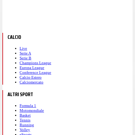
CALCIO
Live
Serie A
Serie B
Champions League
Europa League
Conference League
Calcio Estero
Calciomercato
ALTRI SPORT
Formula 1
Motomondiale
Basket
Tennis
Running
Volley
eSports