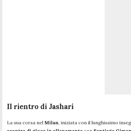
Il rientro di Jashari
La sua corsa nel
Milan
, iniziata con il lunghissimo ins
scontro di gioco in allenamento
con
Santiago Gime