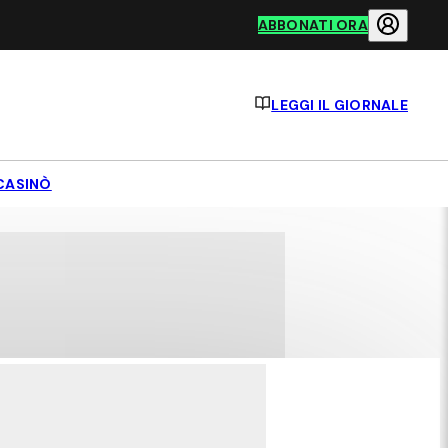
ABBONATI ORA
LEGGI IL GIORNALE
CASINÒ