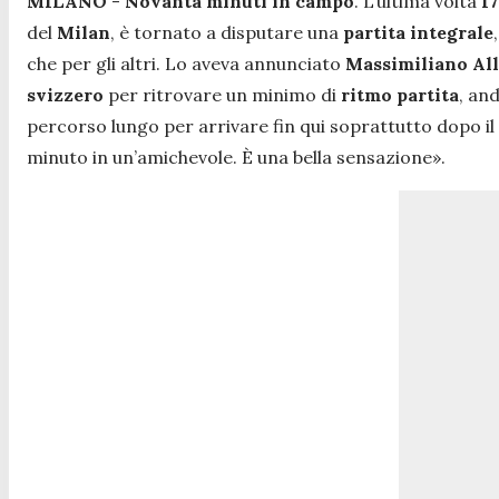
MILANO
-
Novanta minuti in campo
. L’ultima volta
17
del
Milan
, è tornato a disputare una
partita integrale
che per gli altri. Lo aveva annunciato
Massimiliano Al
svizzero
per ritrovare un minimo di
ritmo partita
, an
percorso lungo per arrivare fin qui soprattutto dopo il
minuto in un’amichevole. È una bella sensazione
».