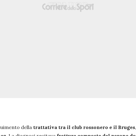
eguimento della
trattativa tra il club rossonero e il Bruges
nez
. La diagnosi recitava
frattura composta del perone de