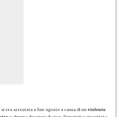
, si era arrestata a fine agosto a causa di un
violento
stro
e almeno due mesi di stop. Tempistica rispettata: