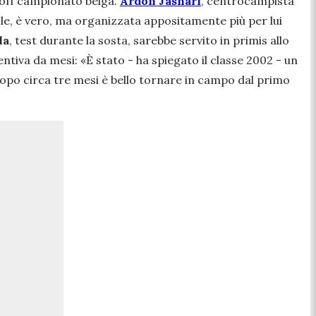
ayoff campionato belga.
Ardon Jashari
, centrocampista
ole, è vero, ma organizzata appositamente più per lui
la
, test durante la sosta, sarebbe servito in primis allo
entiva da mesi: «
È stato
- ha spiegato il classe 2002 -
un
 Dopo circa tre mesi è bello tornare in campo dal primo