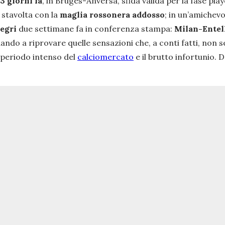
3 giorni fa
, in Bruges-Anversa, sfida valida per la fase pl
, stavolta con la
maglia rossonera addosso
; in un’amichev
legri
due settimane fa in conferenza stampa:
Milan-Entel
dando a riprovare quelle sensazioni che, a conti fatti, non s
 periodo intenso del
calciomercato
e il brutto infortunio.