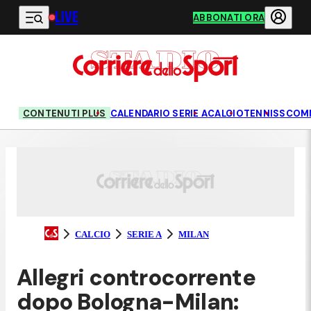
LIVE
Vai al contenuto principale
ABBONATI ORA
CONTENUTI PLUS
CALENDARIO SERIE A
CALCIO
TENNIS
SCOM
CALCIO
SERIE A
MILAN
Allegri controcorrente
dopo Bologna-Milan: