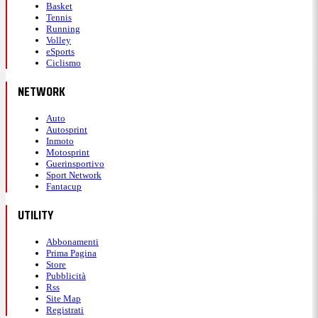
Basket
Tennis
Running
Volley
eSports
Ciclismo
NETWORK
Auto
Autosprint
Inmoto
Motosprint
Guerinsportivo
Sport Network
Fantacup
UTILITY
Abbonamenti
Prima Pagina
Store
Pubblicità
Rss
Site Map
Registrati