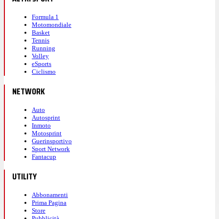
Formula 1
Motomondiale
Basket
Tennis
Running
Volley
eSports
Ciclismo
NETWORK
Auto
Autosprint
Inmoto
Motosprint
Guerinsportivo
Sport Network
Fantacup
UTILITY
Abbonamenti
Prima Pagina
Store
Pubblicità