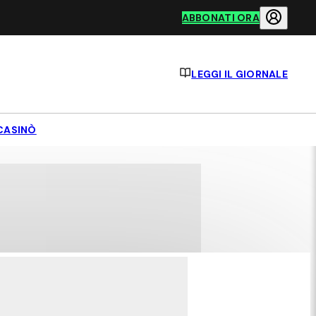
ABBONATI ORA
LEGGI IL GIORNALE
CASINÒ