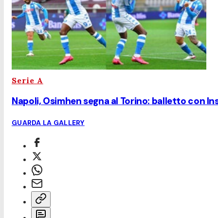
Serie A
Napoli, Osimhen segna al Torino: balletto con Ins
GUARDA LA GALLERY