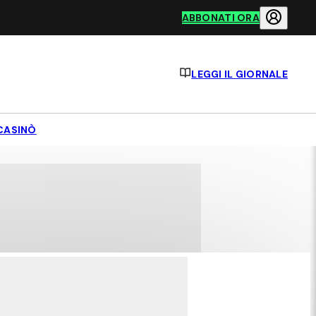
ABBONATI ORA
LEGGI IL GIORNALE
CASINÒ