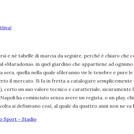
tiva!
si e né tabelle di marcia da seguire, perché è chiaro che co
, al «Maradona», in quel giardino che appartiene ad ognuno 
la sera, quella nella quale sfileranno vie le tenebre e pure
aperto il mercato. Si fa in fretta a catalogare semplicement
 certo un suo valore tecnico e caratteriale, sicuramente l
Il Napoli ha cominciato senza avere un regista, o un play, 
volta si definivano così, al quale da quattro anni non ne va b
lo Sport – Stadio