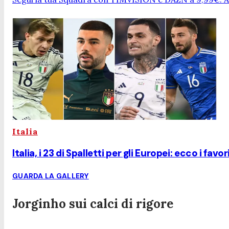
Italia
Italia, i 23 di Spalletti per gli Europei: ecco i favor
GUARDA LA GALLERY
Jorginho sui calci di rigore