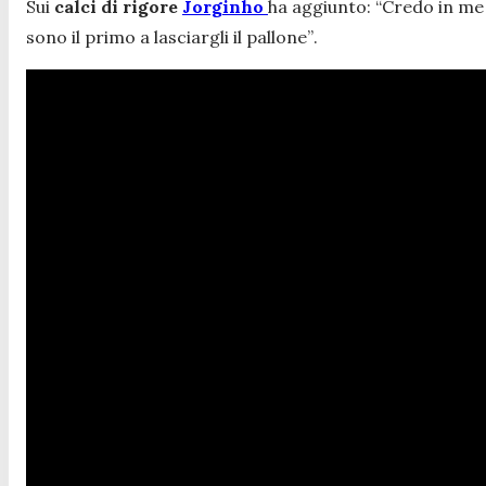
Sui
calci di rigore
Jorginho
ha aggiunto:
“Credo in me 
sono il primo a lasciargli il pallone”
.