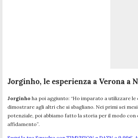
Jorginho, le esperienza a Verona a N
Jorginho
ha poi aggiunto:
“Ho imparato a utilizzare le 
dimostrare agli altri che si sbagliano. Nei primi sei mesi
potenziale, poi abbiamo fatto la storia per il modo con cu
affidamento”
.
Segui la tua Squadra con TIMVISION e DAZN a 9,99€. At