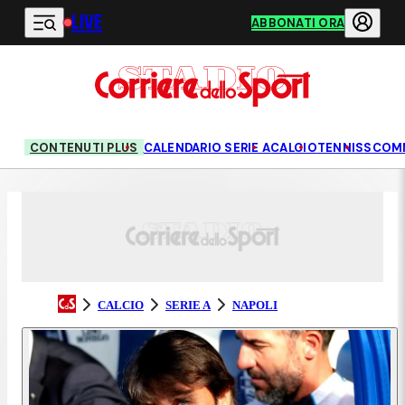
LIVE
Vai al contenuto principale
ABBONATI ORA
CONTENUTI PLUS
CALENDARIO SERIE A
CALCIO
TENNIS
SCOM
CALCIO
SERIE A
NAPOLI