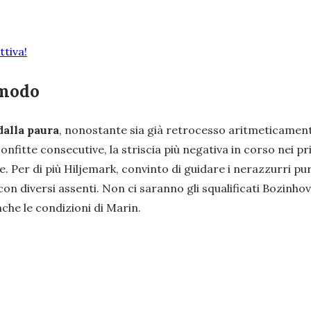
tiva!
 modo
dalla paura
, nonostante sia già retrocesso aritmeticamen
nfitte consecutive, la striscia più negativa in corso nei pr
 fine. Per di più Hiljemark, convinto di guidare i nerazzurri
 con diversi assenti. Non ci saranno gli squalificati Bozin
che le condizioni di Marin.