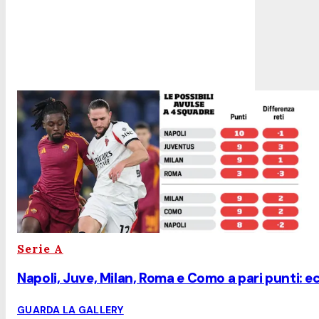
Serie A
Napoli, Juve, Milan, Roma e Como a pari punti: e
GUARDA LA GALLERY