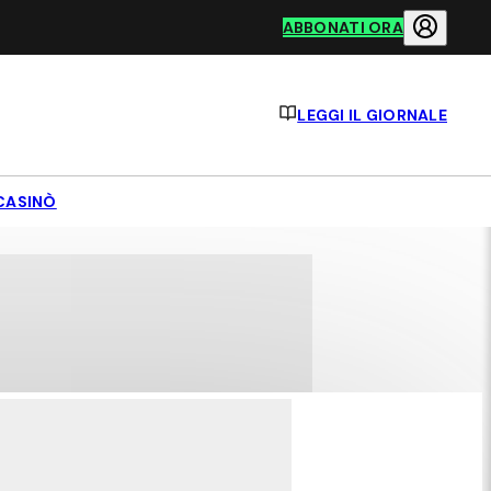
ABBONATI ORA
LEGGI IL GIORNALE
CASINÒ