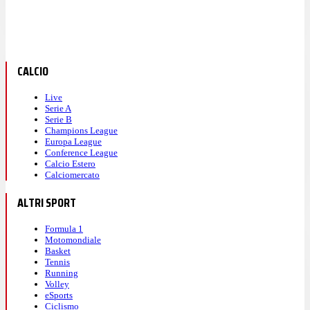
CALCIO
Live
Serie A
Serie B
Champions League
Europa League
Conference League
Calcio Estero
Calciomercato
ALTRI SPORT
Formula 1
Motomondiale
Basket
Tennis
Running
Volley
eSports
Ciclismo