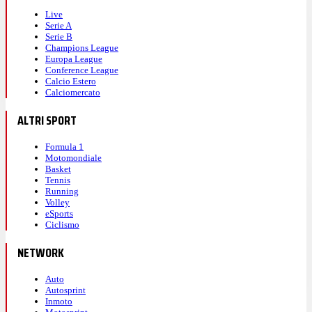
Live
Serie A
Serie B
Champions League
Europa League
Conference League
Calcio Estero
Calciomercato
ALTRI SPORT
Formula 1
Motomondiale
Basket
Tennis
Running
Volley
eSports
Ciclismo
NETWORK
Auto
Autosprint
Inmoto