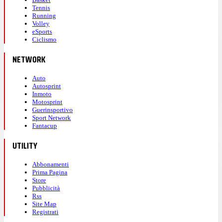
Tennis
Running
Volley
eSports
Ciclismo
NETWORK
Auto
Autosprint
Inmoto
Motosprint
Guerinsportivo
Sport Network
Fantacup
UTILITY
Abbonamenti
Prima Pagina
Store
Pubblicità
Rss
Site Map
Registrati