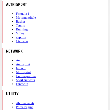
ALTRI SPORT
Formula 1
Motomondiale
Basket
Tennis
Running
Volley
eSports
Ciclismo
NETWORK
Auto
Autosprint
Inmoto
Motosprint
Guerinsportivo
Sport Network
Fantacup
UTILITY
Abbonamenti
Prima Pagina