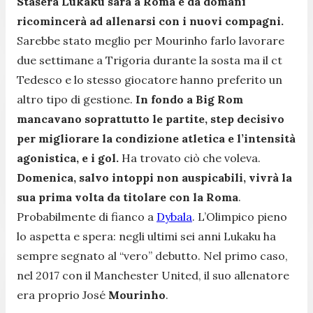
Stasera Lukaku sarà a Roma e da domani
ricomincerà ad allenarsi con i nuovi compagni.
Sarebbe stato meglio per Mourinho farlo lavorare
due settimane a Trigoria durante la sosta ma il ct
Tedesco e lo stesso giocatore hanno preferito un
altro tipo di gestione.
In fondo a Big Rom
mancavano soprattutto le partite, step decisivo
per migliorare la condizione atletica e l’intensità
agonistica, e i gol.
Ha trovato ciò che voleva.
Domenica, salvo intoppi non auspicabili, vivrà la
sua prima volta da titolare con la Roma
.
Probabilmente di fianco a
Dybala
. L’Olimpico pieno
lo aspetta e spera: negli ultimi sei anni Lukaku ha
sempre segnato al “vero” debutto. Nel primo caso,
nel 2017 con il Manchester United, il suo allenatore
era proprio José
Mourinho
.