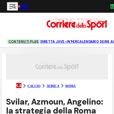
LIVE
Vai al contenuto principale
A
CONTENUTI PLUS
DIRETTA JUVE-INTER
CALENDARIO SERIE A
CALCIO
SERIE A
ROMA
Svilar, Azmoun, Angelino:
la strategia della Roma