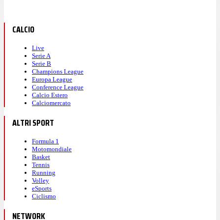
CALCIO
Live
Serie A
Serie B
Champions League
Europa League
Conference League
Calcio Estero
Calciomercato
ALTRI SPORT
Formula 1
Motomondiale
Basket
Tennis
Running
Volley
eSports
Ciclismo
NETWORK