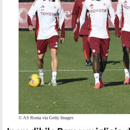
©
AS Roma via Getty Images