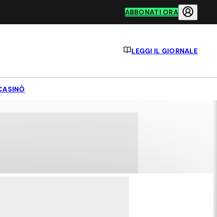
ABBONATI ORA
LEGGI IL GIORNALE
CASINÒ