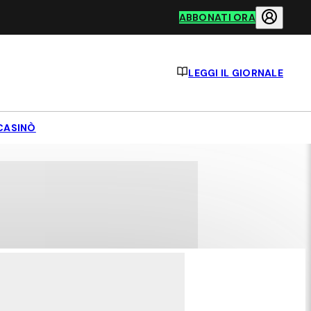
ABBONATI ORA
LEGGI IL GIORNALE
CASINÒ