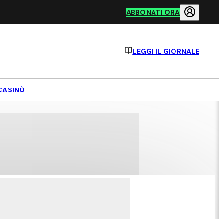
ABBONATI ORA
LEGGI IL GIORNALE
CASINÒ