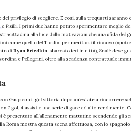
el privilegio di scegliere. E così, sulla trequarti saranno q
i
e Pisilli. I primi due hanno potuto sperimentare meglio degl
tracittadina alla luce delle motivazioni che una sfida del 
limi come quella del Tardini per meritarsi il rinnovo («
potre
nto di
Ryan Friedkin
, sbarcato ieri in città), Soulé deve g
 sordina e Pellegrini, oltre alla scadenza contrattuale imm
ta
con Gasp con il gol vittoria dopo un’estate a rincorrere s
on 7 gol, 4 assist e una serie di gare ad alto rendimento.
C
i si è presentato all’allenamento mattutino scendendo gli sc
lla Roma mostra questa scena affettuosa, con lo spagnolo c