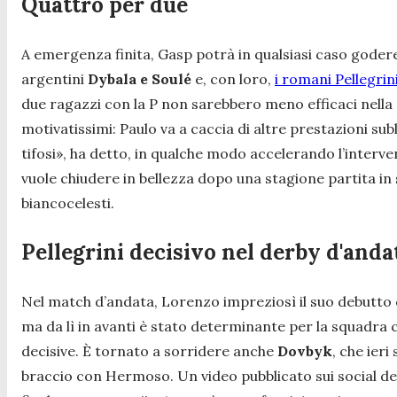
Quattro per due
A emergenza finita, Gasp potrà in qualsiasi caso godere d
argentini
Dybala e Soulé
e, con loro,
i romani Pellegrin
due ragazzi con la P non sarebbero meno efficaci nella s
motivatissimi: Paulo va a caccia di altre prestazioni sub
tifosi»
, ha detto, in qualche modo accelerando l’interve
vuole chiudere in bellezza dopo una stagione partita in
biancocelesti.
Pellegrini decisivo nel derby d'anda
Nel match d’andata, Lorenzo impreziosì il suo debutto 
ma da lì in avanti è stato determinante per la squadra c
decisive. È tornato a sorridere anche
Dovbyk
, che ier
braccio con Hermoso. Un video pubblicato sui social de