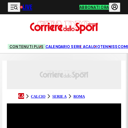
LIVE
Vai al contenuto principale
ABBONATI ORA
CONTENUTI PLUS
CALENDARIO SERIE A
CALCIO
TENNIS
SCOM
CALCIO
SERIE A
ROMA