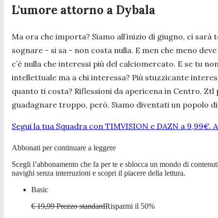
L'umore attorno a Dybala
Ma ora che importa? Siamo all’inizio di giugno, ci sarà
sognare - si sa - non costa nulla. E men che meno deve 
c’è nulla che interessi più del calciomercato. E se tu non
intellettuale ma a chi interessa? Più stuzzicante interes
quanto ti costa? Riflessioni da apericena in Centro, Ztl
guadagnare troppo, però. Siamo diventati un popolo di 
Segui la tua Squadra con TIMVISION e DAZN a 9,99€. At
Abbonati per continuare a leggere
Scegli l’abbonamento che fa per te e sblocca un mondo di contenuti
navighi senza interruzioni e scopri il piacere della lettura.
Basic
€ 19,99
Prezzo standard
Risparmi il
50
%