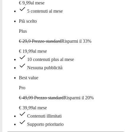
€
9
,
99
al mese
5 contenuti al mese
Più scelto
Plus
€ 29,9
Prezzo standard
Risparmi il
33
%
€
19
,
99
al mese
10 contenuti plus al mese
Nessuna pubblicità
Best value
Pro
€ 49,99
Prezzo standard
Risparmi il
20
%
€
39
,
99
al mese
Contenuti illimitati
Supporto prioritario