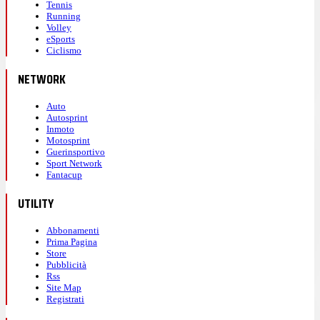
Tennis
Running
Volley
eSports
Ciclismo
NETWORK
Auto
Autosprint
Inmoto
Motosprint
Guerinsportivo
Sport Network
Fantacup
UTILITY
Abbonamenti
Prima Pagina
Store
Pubblicità
Rss
Site Map
Registrati