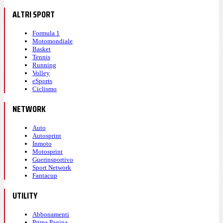
ALTRI SPORT
Formula 1
Motomondiale
Basket
Tennis
Running
Volley
eSports
Ciclismo
NETWORK
Auto
Autosprint
Inmoto
Motosprint
Guerinsportivo
Sport Network
Fantacup
UTILITY
Abbonamenti
Prima Pagina