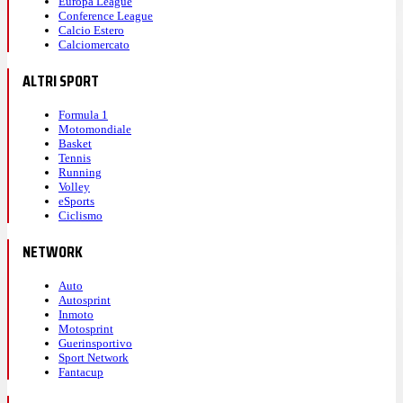
Europa League
Conference League
Calcio Estero
Calciomercato
ALTRI SPORT
Formula 1
Motomondiale
Basket
Tennis
Running
Volley
eSports
Ciclismo
NETWORK
Auto
Autosprint
Inmoto
Motosprint
Guerinsportivo
Sport Network
Fantacup