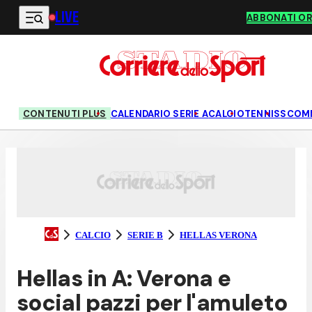
LIVE
Vai al contenuto principale
ABBONATI O
CONTENUTI PLUS
CALENDARIO SERIE A
CALCIO
TENNIS
SCOM
CALCIO
SERIE B
HELLAS VERONA
Hellas in A: Verona e
social pazzi per l'amuleto